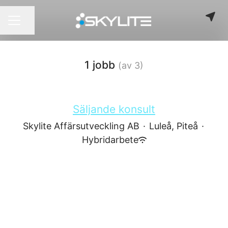
Dela sidan
KARRIÄRMENY
1 jobb
(av 3)
Säljande konsult
Skylite Affärsutveckling AB
·
Luleå, Piteå
·
Hybridarbete